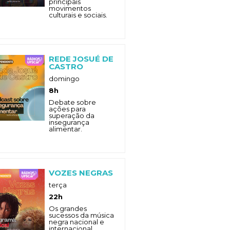
principais
movimentos
culturais e sociais.
REDE JOSUÉ DE
CASTRO
domingo
8h
Debate sobre
ações para
superação da
insegurança
alimentar.
VOZES NEGRAS
terça
22h
Os grandes
sucessos da música
negra nacional e
internacional.