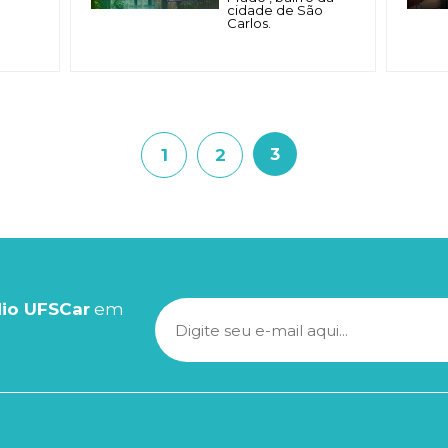
cidade de São
Carlos.
3
1
2
io UFSCar
em