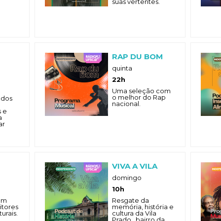
suas vertentes.
RAP DU BOM
quinta
22h
Uma seleção com
o melhor do Rap
 dos
nacional.
 e
a
ar
VIVA A VILA
domingo
10h
com
Resgate da
itores
memória, história e
urais.
cultura da Vila
Prado , bairro da