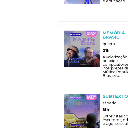
e educação.
MEMÓRIA
BRASIL
quarta
21h
A valorização
principais
compositores
intérpretes d
Música Popul
Brasileira.
SUBTEXTO
sábado
15h
Entrevistas 
escritores, ed
e agentes cult