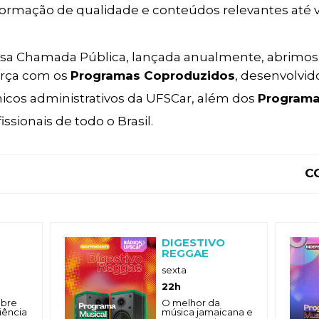
formação de qualidade e conteúdos relevantes até 
ssa Chamada Pública, lançada anualmente, abrimos 
orça com os
Programas Coproduzidos
, desenvolvi
icos administrativos da UFSCar, além dos
Programa
ssionais de todo o Brasil.
C
DIGESTIVO
REGGAE
sexta
22h
obre
O melhor da
iência
música jamaicana e