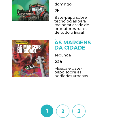
domingo
7h
Bate-papo sobre
tecnologias para
melhorar a vida de
produtores rurais
de todo o Brasil.
ÀS MARGENS
DA CIDADE
segunda
22h
Música e bate-
papo sobre as
periferias urbanas.
1
2
3