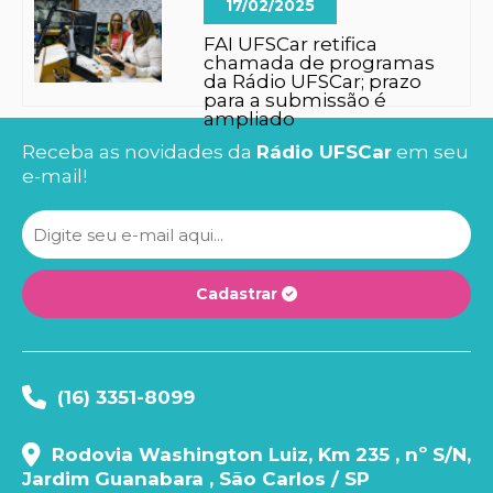
17/02/2025
FAI UFSCar retifica
chamada de programas
da Rádio UFSCar; prazo
para a submissão é
ampliado
Receba as novidades da
Rádio UFSCar
em seu
e-mail!
Cadastrar
(16) 3351-8099
Rodovia Washington Luiz, Km 235 , nº S/N,
Jardim Guanabara , São Carlos / SP