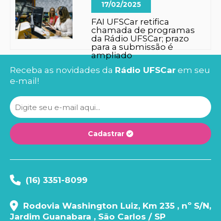
17/02/2025
FAI UFSCar retifica
chamada de programas
da Rádio UFSCar; prazo
para a submissão é
ampliado
Receba as novidades da
Rádio UFSCar
em seu
e-mail!
Cadastrar
(16) 3351-8099
Rodovia Washington Luiz, Km 235 , nº S/N,
Jardim Guanabara , São Carlos / SP