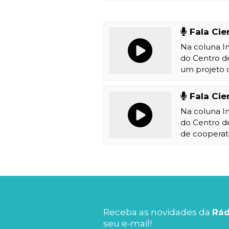
Fala Cie
Na coluna In
do Centro d
um projeto d
Fala Cie
Na coluna In
do Centro d
de cooperat
Receba as novidades da
Rád
seu e-mail!