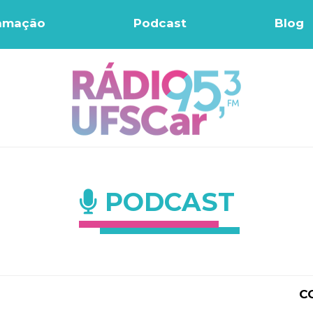
amação
Podcast
Blog
PODCAST
C